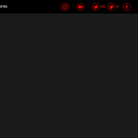
APAN
KR
JP
HOME
NEWS