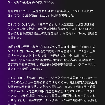
HOME
ない記録の花道を歩み続けている。
今月19日と20日に放送されたMBC「音楽中心」とSBS「人気歌
NEWS
謡」で(G)I-DLEの新曲「Nxde」が1位を獲得した。
これで(G)-DLEたちは「音楽中心」と「人気歌謡」共に3週連続1
PROFILE
位という栄誉を抱き、音楽放送活動が終わった後も1位トロフィー
を手にし音楽放送11冠王の記録を更新、冷めない「Nxde」熱風を
SCHEDULE
立証した。
10月17日に発売された(G)I-DLEの5枚目のMini Album『 I love』の
DISCOGRAPHY
タイトル曲「Nxde」は発売と同時に国内音源サイトで1位に上が
り「パーフェクトオールキル」を達成した。 それだけでなく、
iTunes Top Album部門の全世界40地域で1位を占め、初動販売台
NEVERLAND JAPAN
数67万8千枚を突破し、約284%の成長率を記録し、グローバル大
勢としての地位を固めた。
これに加えて「Nxde」のミュージックビデオは公開されてから一
日で2,400万ビューを突破するのはもちろん、連日国内人気急上昇
動画1位の座を守り熱い人気を立証した。 また、公開17日15時間
ぶりにYouTube再生数1億回再生を突破し「第4世代ガールズグル
ープの中で最短期間」を立て、8番目の1億回再生ミュージックビ
デオを保有し「第4世代ガールズグループの中で最多保有」記録を
立てた。