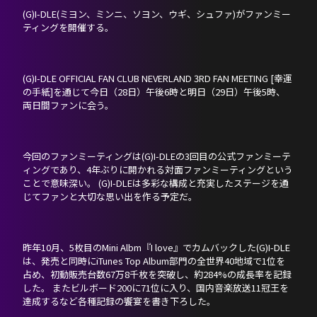
DISCOGRAPHY
(G)I-DLE(ミヨン、ミンニ、ソヨン、ウギ、シュファ)がファンミー
ティングを開催する。
NEVERLAND JAPAN
(G)I-DLE OFFICIAL FAN CLUB NEVERLAND 3RD FAN MEETING [幸運
の手紙]を通じて今日（28日）午後6時と明日（29日）午後5時、
両日間ファンに会う。
今回のファンミーティングは(G)I-DLEの3回目の公式ファンミーテ
ィングであり、4年ぶりに開かれる対面ファンミーティングという
ことで意味深い。 (G)I-DLEは多彩な構成と充実したステージを通
じてファンと大切な思い出を作る予定だ。
昨年10月、5枚目のMini Albm『I love』でカムバックした(G)I-DLE
は、発売と同時にiTunes Top Album部門の全世界40地域で1位を
占め、初動販売台数67万8千枚を突破し、約284%の成長率を記録
した。 またビルボード200に71位に入り、国内音楽放送11冠王を
達成するなど各種記録の饗宴を書き下ろした。