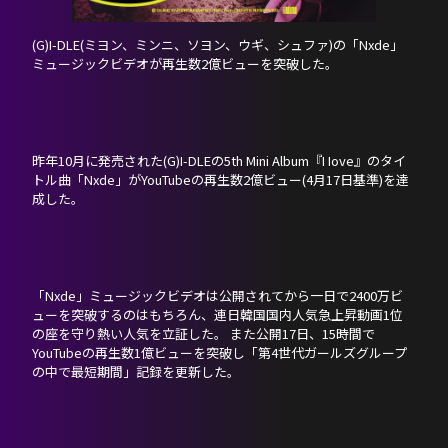
PROFILE
(G)I-DLE(ミヨン、ミンニ、ソヨン、ウギ、シュファ)の「Nxde」
ミュージックビデオが再生数2億ビューを突破した。
SCHEDULE
DISCOGRAPHY
昨年10月に発売された(G)I-DLEの5th Mini Album『I Iove』のタイ
トル曲「Nxde」がYouTubeの再生数2億ビュー(4月17日基準)を達
NEVERLAND JAPAN
成した。
「Nxde」ミュージックビデオは公開されてから一日で2400万ビ
ューを突破するのはもちろん、連日韓国国内人気急上昇動画1位
の座を守り熱い人気を立証した。 また公開17日、15時間で
YouTubeの再生数1億ビューを突破し「第4世代ガールズグループ
の中で最短期間」記録を更新した。