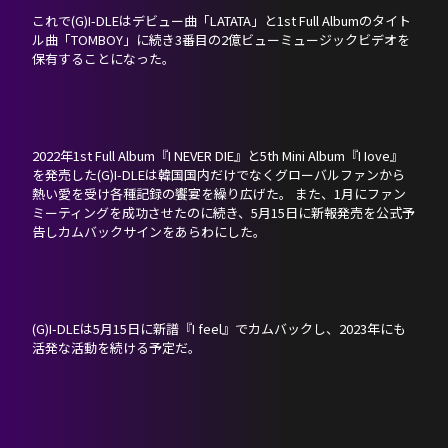
これで(G)I-DLEはデビュー曲「LATATA」と1st Full Albumのタイト
ル曲「TOMBOY」に続き3番目の2億ビューミュージックビデオを
保有することになった。
2022年1st Full Album『I NEVER DIE』と5th Mini Album『I Iove』
を発売した(G)I-DLEは韓国国内だけでなくグローバルファンから
熱い愛を受け各種記録の饗宴を繰り広げた。 また、1月にファン
ミーティングを成功させたのに続き、5月15日に新報発売を公式予
告しカムバックサインをあらわにした。
(G)I-DLEは5月15日に新譜『I feel』でカムバックし、2023年にも
活発な活動を続ける予定だ。