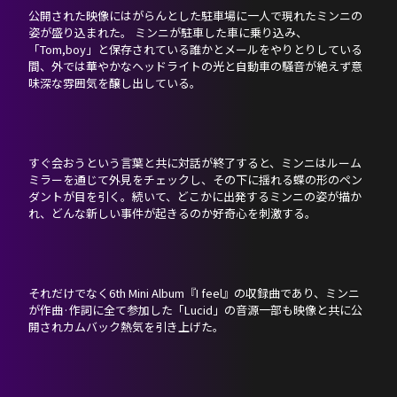
DISCOGRAPHY
公開された映像にはがらんとした駐車場に一人で現れたミンニの
姿が盛り込まれた。 ミンニが駐車した車に乗り込み、
「Tom,boy」と保存されている誰かとメールをやりとりしている
NEVERLAND JAPAN
間、外では華やかなヘッドライトの光と自動車の騒音が絶えず意
味深な雰囲気を醸し出している。
すぐ会おうという言葉と共に対話が終了すると、ミンニはルーム
ミラーを通じて外見をチェックし、その下に揺れる蝶の形のペン
ダントが目を引く。続いて、どこかに出発するミンニの姿が描か
れ、どんな新しい事件が起きるのか好奇心を刺激する。
それだけでなく6th Mini Album『I feel』の収録曲であり、ミンニ
が作曲·作詞に全て参加した「Lucid」の音源一部も映像と共に公
開されカムバック熱気を引き上げた。