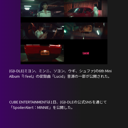
HOME
(G)I-DLE(ミヨン、ミンニ、ソヨン、ウギ、シュファ)の6th Mini
Album『I feel』の収録曲「Lucid」音源の一部が公開された。
NEWS
PROFILE
CUBE ENTERTAINMENTは1日、(G)I-DLEの公式SNSを通じて
「SpoilerAlert：MINNIE」を公開した。
SCHEDULE