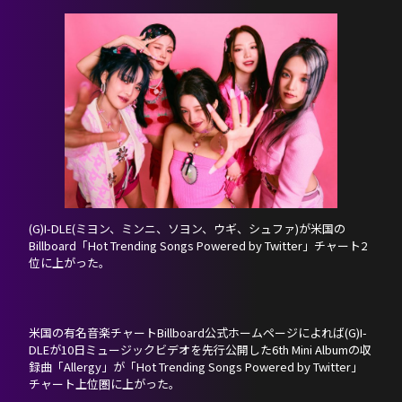
HOME
NEWS
(G)I-DLE(ミヨン、ミンニ、ソヨン、ウギ、シュファ)が米国の
Billboard「Hot Trending Songs Powered by Twitter」チャート2
PROFILE
位に上がった。
SCHEDULE
米国の有名音楽チャートBillboard公式ホームページによれば(G)I-
DLEが10日ミュージックビデオを先行公開した6th Mini Albumの収
DISCOGRAPHY
録曲「Allergy」が「Hot Trending Songs Powered by Twitter」
チャート上位圏に上がった。