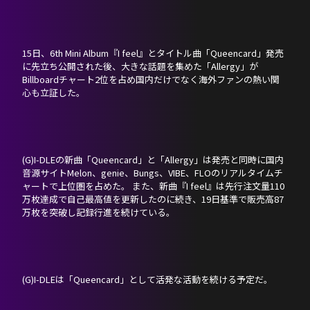
NEVERLAND JAPAN
15日、6th Mini Album『I feel』とタイトル曲「Queencard」発売
に先立ち公開された後、大きな話題を集めた「Allergy」が
Billboardチャート2位を占め国内だけでなく海外ファンの熱い関
心も立証した。
(G)I-DLEの新曲「Queencard」と「Allergy」は発売と同時に国内
音源サイトMelon、genie、Bungs、VIBE、FLOのリアルタイムチ
ャートで上位圏を占めた。 また、新曲『I feel』は先行注文量110
万枚達成で自己最高値を更新したのに続き、19日基準で販売高87
万枚を突破し記録行進を続けている。
(G)I-DLEは「Queencard」として活発な活動を続ける予定だ。