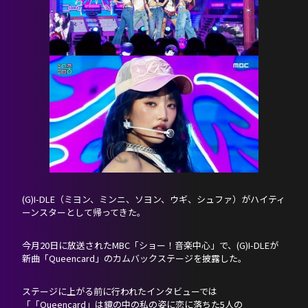
HOME
NEWS
PROFILE
SCHEDULE
DISCOGRAPHY
NEVERLAND JAPAN
(G)I-DLE（ミヨン、ミンニ、ソヨン、ウギ、シュファ）がハイティ
ーンスターとして帰ってきた。
今月20日に放送されたMBC「ショー！音楽中心」で、(G)I-DLEが
新曲「Queencard」のカムバックステージを披露した。
ステージに上がる前に行われたインタビューでは
「「Queencard」は鏡の中の私の姿に恋に落ちた5人の