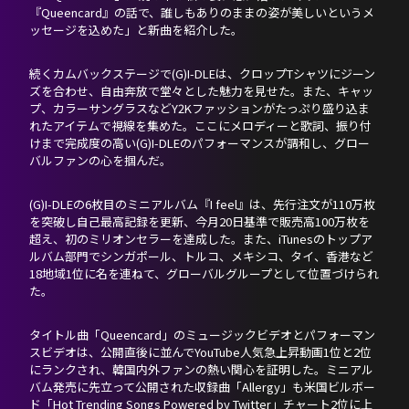
『Queencard』の話で、誰しもありのままの姿が美しいというメ
ッセージを込めた」と新曲を紹介した。
続くカムバックステージで(G)I-DLEは、クロップTシャツにジーン
ズを合わせ、自由奔放で堂々とした魅力を見せた。また、キャッ
プ、カラーサングラスなどY2Kファッションがたっぷり盛り込ま
れたアイテムで視線を集めた。ここにメロディーと歌詞、振り付
けまで完成度の高い(G)I-DLEのパフォーマンスが調和し、グロー
バルファンの心を掴んだ。
(G)I-DLEの6枚目のミニアルバム『I feel』は、先行注文が110万枚
を突破し自己最高記録を更新、今月20日基準で販売高100万枚を
超え、初のミリオンセラーを達成した。また、iTunesのトップア
ルバム部門でシンガポール、トルコ、メキシコ、タイ、香港など
18地域1位に名を連ねて、グローバルグループとして位置づけられ
た。
タイトル曲「Queencard」のミュージックビデオとパフォーマン
スビデオは、公開直後に並んでYouTube人気急上昇動画1位と2位
にランクされ、韓国内外ファンの熱い関心を証明した。ミニアル
バム発売に先立って公開された収録曲「Allergy」も米国ビルボー
ド「Hot Trending Songs Powered by Twitter」チャート2位に上