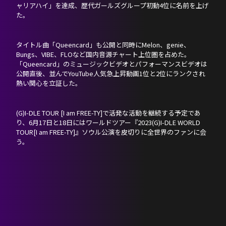
ャリアハイ」を達成、歴代ガールズグループ初動4位に名前を上げ
た。
タイトル曲「Queencard」も公開と同時にMelon、genie、
Bungs、VIBE、FLOなど国内音源チャート上位圏を占めた。
「Queencard」のミュージックビデオとパフォーマンスビデオは
公開直後、並んでYouTube人気急上昇動画1位と2位にランクされ
熱い関心を立証した。
(G)I-DLE TOUR [I am FREE-TY]で活発な活動を継続する予定であ
り、6月17日と18日にはワールドツアー『2023(G)I-DLE WORLD
TOUR[I am FREE-TY]』ソウル公演を皮切りに全世界のファンに会
う。