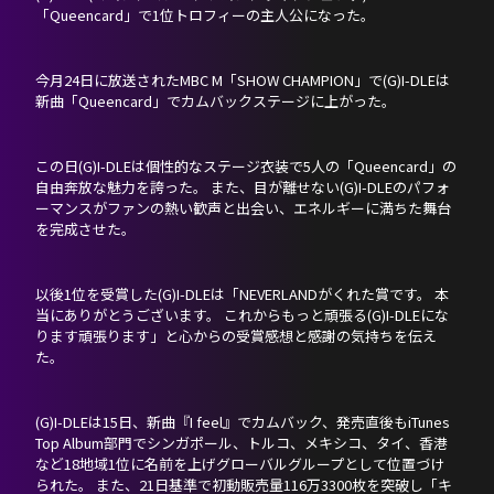
PROFILE
「Queencard」で1位トロフィーの主人公になった。
SCHEDULE
今月24日に放送されたMBC M「SHOW CHAMPION」で(G)I-DLEは
新曲「Queencard」でカムバックステージに上がった。
DISCOGRAPHY
この日(G)I-DLEは個性的なステージ衣装で5人の「Queencard」の
NEVERLAND JAPAN
自由奔放な魅力を誇った。 また、目が離せない(G)I-DLEのパフォ
ーマンスがファンの熱い歓声と出会い、エネルギーに満ちた舞台
を完成させた。
以後1位を受賞した(G)I-DLEは「NEVERLANDがくれた賞です。 本
当にありがとうございます。 これからもっと頑張る(G)I-DLEにな
ります頑張ります」と心からの受賞感想と感謝の気持ちを伝え
た。
(G)I-DLEは15日、新曲『I feel』でカムバック、発売直後もiTunes
Top Album部門でシンガポール、トルコ、メキシコ、タイ、香港
など18地域1位に名前を上げグローバルグループとして位置づけ
られた。 また、21日基準で初動販売量116万3300枚を突破し「キ