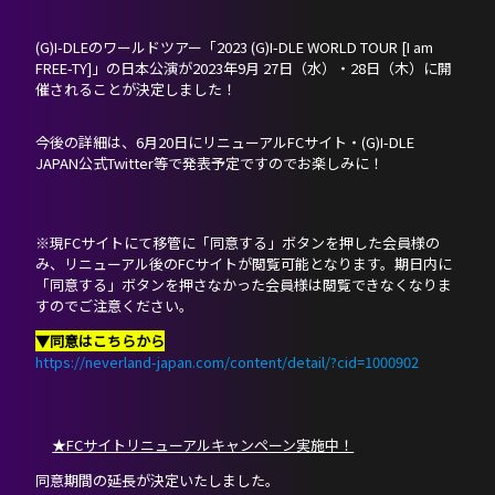
(G)I-DLEのワールドツアー「2023 (G)I-DLE WORLD TOUR [I am
SCHEDULE
FREE-TY]」の日本公演が2023年9月 27日（水）・28日（木）に開
催されることが決定しました！
DISCOGRAPHY
今後の詳細は、6月20日にリニューアルFCサイト・(G)I-DLE
JAPAN公式Twitter等で発表予定ですのでお楽しみに！
NEVERLAND JAPAN
※現FCサイトにて移管に「同意する」ボタンを押した会員様の
み、リニューアル後のFCサイトが閲覧可能となります。期日内に
「同意する」ボタンを押さなかった会員様は閲覧できなくなりま
すのでご注意ください。
▼同意はこちらから
https://neverland-japan.com/content/detail/?cid=1000902
★FCサイトリニューアルキャンペーン実施中！
同意期間の延長が決定いたしました。