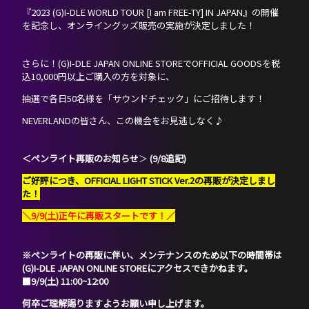
『2023 (G)I-DLE WORLD TOUR [I am FREE-TY] IN JAPAN』の開催
を記念し、オンライングッズ販売の実施が決定しました！
さらに！(G)I-DLE JAPAN ONLINE STOREでOFFICIAL GOODSを税
込10,000円以上ご購入の方を対象に、
抽選で各日50名様を「サウンドチェック」にご招待します！
NEVERLANDの皆さん、この機会をお見逃しなく♪
＜ペンライト再販のお知らせ
＞
(9/8追記)
ご好評につき、OFFICIAL LIGHT STICK Ver.2の再販が決定しまし
た！
＼9/9(土)正午に再販スタートです！／
※ペンライトの再販に伴い、メンテナンスのため以下の時間帯は
(G)I-DLE JAPAN ONLINE STOREにアクセスできかねます。
■9/9(土) 11:00~12:00
何卒ご理解賜りますようお願い申し上げます。