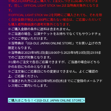
※税込10,000円以上ご購入で、1注文につき1口応募いただけま
す。但し、OFFICIAL LIGHT STICK Ver.2は当特典対象外となりま
す。
※OFFICIAL LIGHT STICK Ver.2を同時にご購入されても、それを除
く合計金額が税込10,000円に満たない場合は、ご応募いただいて
も購入者特典抽選の選考対象外となります。
※ご購入金額の条件に送料は含まれません。
※ご当選の場合、公演チケットをお持ちでなくてもサウンドチェ
ックにご参加いただけます。
※当特典は「(G)I-DLE JAPAN ONLINE STORE」でお買い上げの方
限定となります。
※当特典は2023年9月1日(金)18:00から2023年9月10日(日)23:59ま
でのご注文が対象となります。
※1度のご注文で各日ご応募できますが、ご当選の場合はどちら
かのお日にちのみとなります。
※ご注文後にご応募日にちの変更はできません。よくご確認の
上、ご応募ください。
※当選された方には2023年9月20日(水)までにご登録のメールアド
レス宛にご案内いたします。
ご購入はこちら！
＜(
G)I-DLE JAPAN ONLINE STORE＞