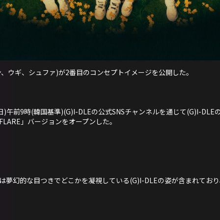
ソヨン、ウギ、シュファ)が2番目のコンセプトイメージを公開した。
日(22日)午前9時(韓国基準)(G)I-DLEの公式SNSチャンネルを通じて(G)I-
LARE」バージョンをオープンした。
夢幻的な目つきでどこかを凝視している(G)I-DLEの姿が含まれてお