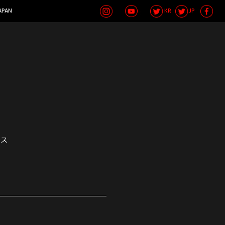
APAN
KR
JP
ース