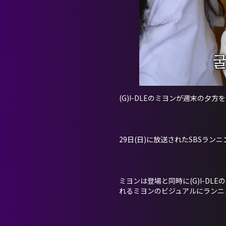
(G)I-DLEのミヨンが週末の夕
29日(日)に放送されたSBSラ
ミヨンは登場と同時に(G)I-DL
れるミヨンのビジュアルにランニ