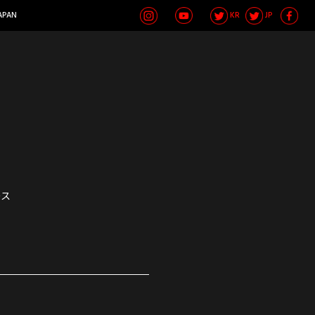
APAN
KR
JP
ース