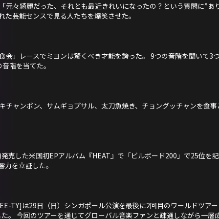
「元々綺麗だった、それとも最近きれいになったの？という質問に”あり
れた芸能センスで見る人たちを爆笑させた。
食会」レースでミヨンは驚くべき才能を誇った。 9つの音階を聞いて3
の音階を当てた。
キチャンポン、サムギョプサル、太刀魚焼き、チョングッチャンを食事
日(金)発売した米国初EPアルバム『HEAT』で「ビルボード200」で25
響力を立証した。
 am FREE-TY]は29日（日）シンガポール公演を最後に2回目のワールドツアー「2023
終了した。 今回のツアーを通じてグローバル音楽ファンと疎通しながら一層成長