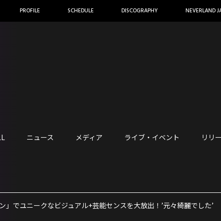
PROFILE
SCHEDULE
DISCOGRAPHY
NEVERLAND J
LL
ニュース
メディア
ライブ・イベント
リリ
グマン」でユニークなビジュアル+芸能センスを大放出！’元々綺麗でした’