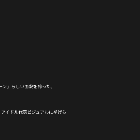
DISCOGRAPHY
NEVERLAND JAPAN
スプーン」らしい面貌を誇った。
た。 アイドル代表ビジュアルに挙げら