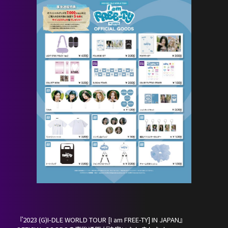
『2023 (G)I-DLE WORLD TOUR [I am FREE-TY] IN JAPAN』