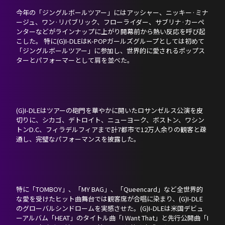
今年の「ジングルボールツアー」にはアッシャー、ニッキー·ミナ
ージュ、ワン·リパブリック、フローライダー、サブリナ·カーペ
ンターなどがラインナップに上がり開幕前から熱い反応を呼び起
こした。 特に(G)I-DLEはK-POPガールズグループとしては初めて
「ジングルボールツアー」に参加し、世界的に愛されるポップス
ターとパフォーマーとして肩を並べた。
(G)I-DLEはツアーの砲門を華やかに開いたロサンゼルス公演を皮
切りに、シカゴ、デトロイト、ニューヨーク、ボストン、ワシン
トンD.C、フィラデルフィアまで計7都市で12万人余りの観客と疎
通し、完璧なパフォーマンスを披露した。
特に「TOMBOY」、「MY BAG」、「Queencard」など全世界的
な愛を受けたヒット曲舞台では観客席が合唱に染まり、(G)I-DLE
のグローバルシンドロームを実感させた。(G)I-DLEは米国デビュ
ーアルバム「HEAT」のタイトル曲「I Want That」と先行公開曲「I