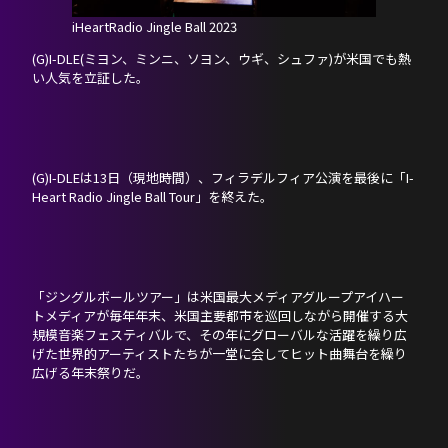
iHeartRadio Jingle Ball 2023
HOME
(G)I-DLE(ミヨン、ミンニ、ソヨン、ウギ、シュファ)が米国でも熱
い人気を立証した。
NEWS
PROFILE
(G)I-DLEは13日（現地時間）、フィラデルフィア公演を最後に「I-
Heart Radio Jingle Ball Tour」を終えた。
SCHEDULE
DISCOGRAPHY
「ジングルボールツアー」は米国最大メディアグループアイハー
トメディアが毎年年末、米国主要都市を巡回しながら開催する大
NEVERLAND JAPAN
規模音楽フェスティバルで、その年にグローバルな活躍を繰り広
げた世界的アーティストたちが一堂に会してヒット曲舞台を繰り
広げる年末祭りだ。