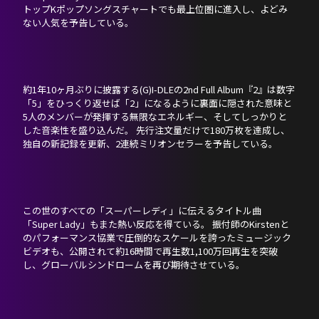
トップKポップソングスチャートでも最上位圏に進入し、よどみ
ない人気を予告している。
約1年10ヶ月ぶりに披露する(G)I-DLEの2nd Full Album『2』は数字
「5」をひっくり返せば「2」になるように裏面に隠された意味と
5人のメンバーが発揮する無限なエネルギー、そしてしっかりと
した音楽性を盛り込んだ。 先行注文量だけで180万枚を達成し、
独自の新記録を更新、2連続ミリオンセラーを予告している。
この世のすべての「スーパーレディ」に伝えるタイトル曲
「Super Lady」もまた熱い反応を得ている。 振付師のKirstenと
のパフォーマンス協業で圧倒的なスケールを誇ったミュージック
ビデオも、公開されて約16時間で再生数1,100万回再生を突破
し、グローバルシンドロームを再び期待させている。