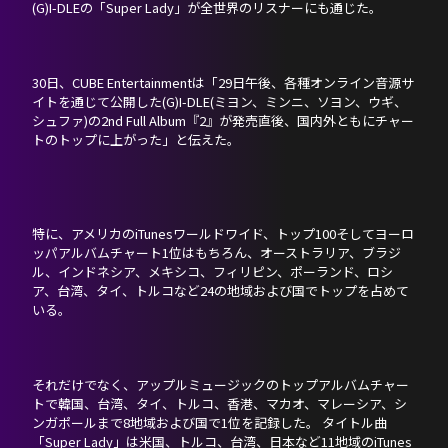
(G)I-DLEの「Super Lady」が全世界のリスナーにも通じた。
NEVERLAND JAPAN
30日、CUBE Entertainmentは「29日午後、各種オンライン音源サ
イトを通じて公開した(G)I-DLE(ミヨン、ミンニ、ソヨン、ウギ、
シュファ)の2nd Full Album『2』が発売直後、国内外ともにチャー
トのトップに上がった」と伝えた。
特に、アメリカのiTunesワールドワイド、トップ100そしてヨーロ
ッパアルバムチャート1位はもちろん、オーストラリア、ブラジ
ル、インドネシア、メキシコ、フィリピン、ポーランド、ロシ
ア、台湾、タイ、トルコなど24の地域および国でトップを占めて
いる。
それだけでなく、アップルミュージックのトップアルバムチャー
トで韓国、台湾、タイ、トルコ、香港、マカオ、マレーシア、シ
ンガポールまで8地域および国で1位を記録した。 タイトル曲
「Super Lady」は米国、トルコ、台湾、日本など11地域のiTunes