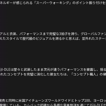
ネルギーが感じられる「スーパーウォーキング」のポイント振り付けを
ビジュアルと衣装、パフォーマンスまで完璧な3拍子を誇り、グローバルファ
えたスタイルで歴代級のビジュアルを誇るかと思えば、並外れたステー
着た(G)I-DLEは堂々と武装したまま次元が違うパフォーマンスを披露し
されたコンセプトを完璧に消化した彼女たちは、「コンセプト職人」の
Album『2』発売と同時に米国アイチューンズワールドワイドとトップ100、ヨ
揮している。 カムバック初週から多様な音楽放送を通じて(G)I-DL