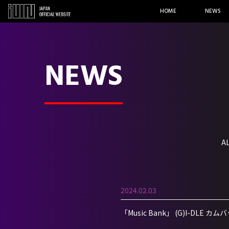
HOME
NEWS
NEWS
A
2024.02.03
「Music Bank」 (G)I-DLE