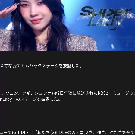
いカリスマな姿でカムバックステージを披露した。
ン、ミンニ、ソヨン、ウギ、シュファ)は2日午後に放送されたKBS2「ミュージックバ
er Lady」のステージを披露した。
で(G)I-DLEは「私たち(G)I-DLEのカッコ良さ、強さ、強烈さを