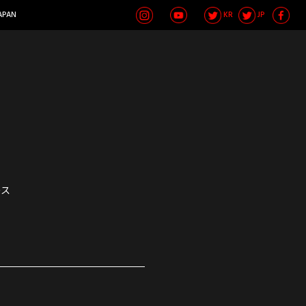
APAN
KR
JP
ース