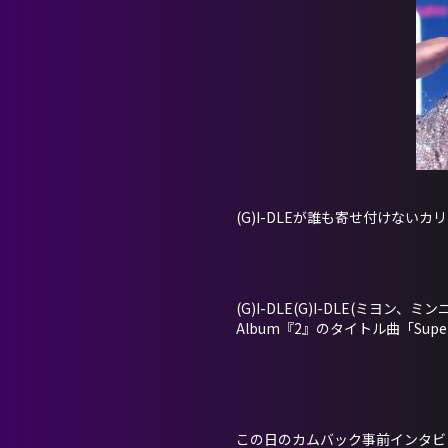
(G)I-DLEが誰も寄せ付けな
(G)I-DLE(G)I-DLE(ミヨ
Album『2』のタイトル曲「Sup
この日のカムバック事前インタビュー