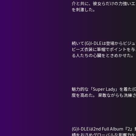
介と共に、彼女らだけの力強いエ
を刺激した。
続いて(G)I-DLEは登場から
ビーズ衣装に軍帽でポイントを与
る人たちの心臓をときめかせた。
魅力的な「Super Lady」を
度を高めた。 果敢ながらも洗練
(G)I-DLEは2nd Full 
績をおさめグローバルな影響力を発