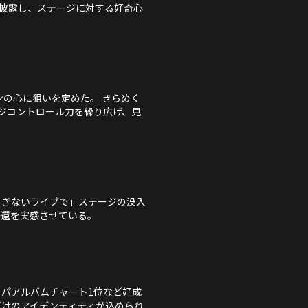
披露し、ステージに対する好奇心
ンの心に狙いを定めた。 きらめく
ジコントロール力を繰り広げ、見
、揺るぎないライブで」ステージの没入
帰還を実感させている。
ーロッパアルバムチャート1位など好成
Eだけのアイデンティティが込められ