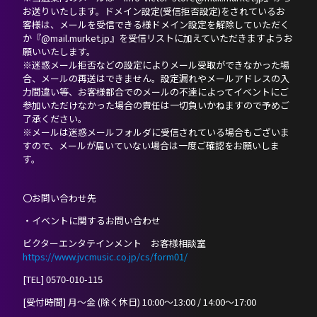
お送りいたします。ドメイン設定(受信拒否設定)をされているお
客様は、メールを受信できる様ドメイン設定を解除していただく
か『@mail.murket.jp』を受信リストに加えていただきますようお
願いいたします。
※迷惑メール拒否などの設定によりメール受取ができなかった場
合、メールの再送はできません。設定漏れやメールアドレスの入
力間違い等、お客様都合でのメールの不達によってイベントにご
参加いただけなかった場合の責任は一切負いかねますので予めご
了承ください。
※メールは迷惑メールフォルダに受信されている場合もございま
すので、メールが届いていない場合は一度ご確認をお願いしま
す。
〇お問い合わせ先
・イベントに関するお問い合わせ
ビクターエンタテインメント お客様相談室
https://www.jvcmusic.co.jp/cs/form01/
[TEL] 0570-010-115
[受付時間] 月～金 (除く休日) 10:00～13:00 / 14:00～17:00