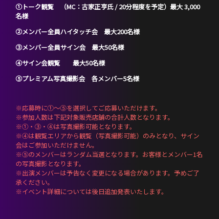
①トーク観覧 （MC：古家正
亨氏 / 20分程度を予定）
最大 3,000
名様
②メンバー全員ハイタッチ会 最大200名様
③メンバー全員サイン会 最大50名様
④サイン会観覧 最大50名様
⑤プレミアム写真撮影会 各メンバー5名様
※応募時に①～⑤を選択してご応募いただけます。
※参加人数は下記対象販売店舗の合計人数となります。
※①・③・④は写真撮影可能となります。
※④は観覧エリアから観覧（写真撮影可能）のみとなり、サイン
会はご参加いただけません。
※⑤のメンバーはランダム当選となります。お客様とメンバー1名
の写真撮影となります。
※出演メンバーは予告なく変更になる場合があります。予めご了
承ください。
※イベント詳細については後日追加発表いたします。