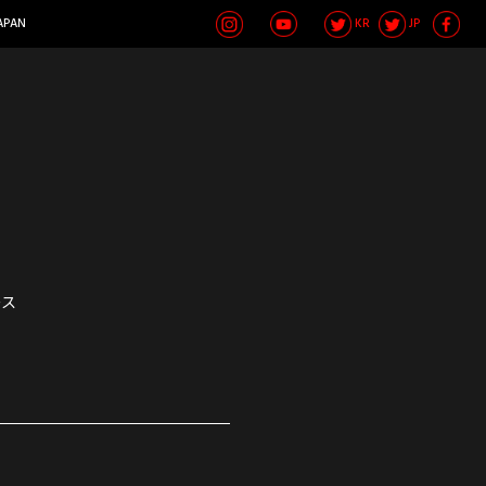
APAN
KR
JP
ース