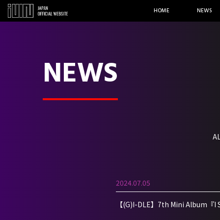
HOME
NEWS
NEWS
A
2024.07.05
【(G)I-DLE】7th Mini 