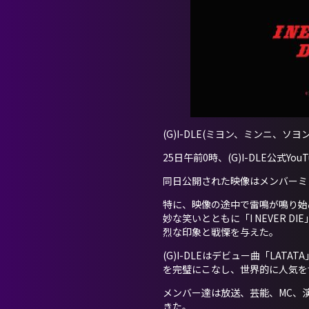
(G)I-DLE(ミヨン、ミンニ
25日午前0時、(G)I-DLE公
同日公開された映像はメンバーミヨ
特に、映像の途中で雷鳴が鳴り始
妙な笑いとともに「I NEVER
烈な印象と戦慄を与えた。
(G)I-DLEはデビュー曲「LATAT
を完璧にこなし、世界的に人気を
メンバー達は放送、芸能、MC、
きた。