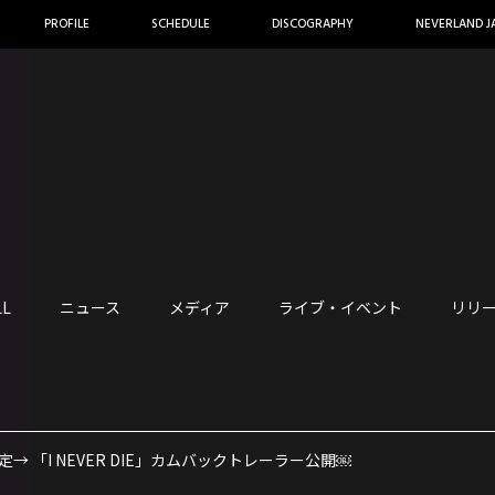
PROFILE
SCHEDULE
DISCOGRAPHY
NEVERLAND J
LL
ニュース
メディア
ライブ・イベント
リリ
確定→ 「I NEVER DIE」カムバックトレーラー公開￼