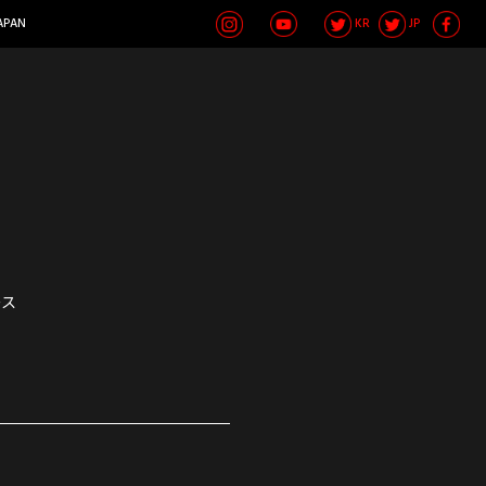
APAN
KR
JP
ース