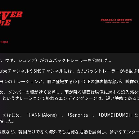
、ソヨン、ウギ、シュファ）がカムバックトレーラーを公開した。
式YouTubeチャンネルやSNSチャンネルには、カムバックトレーラーが掲載
ンのナレーションと、順に登場する(G)I-DLEの無表情な顔が、映像
め、メンバーの顔が速く交差し、雨が降る場面は映像に対する没入感を
 DIE」というナレーションで終わるエンディングシーンは、短い映像であ
A」をはじめ、「HANN (Alone)」、「Senorita」、「DUMDi DU
博した。
演技など、韓国だけでなく海外でも活発な活動を展開し、多才なエンタ