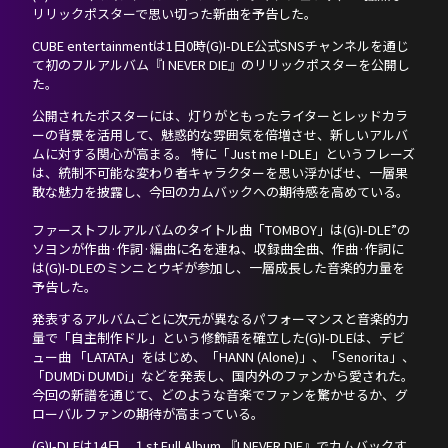
リリックポスターで思い切った新曲を予告した。
NEVERLAND JAPAN
CUBE entertainmentは1日0時(G)I-DLE公式SNSチャンネルを通じ
て初のフルアルバム『I NEVER DIE』のリリックポスターを公開し
た。
公開されたポスターには、灯りがともったライターとレッドカラ
ーの背景を活用して、魅惑的な雰囲気を倍増させ、新しいアルバ
ムに対する関心が高まる。 特に「Just me I-DLE」というフレーズ
は、統制不可能な変わり者キャラクターを思い浮かばせ、一層果
敢な魅力を披露し、今回のカムバックへの期待感を高めている。
ファーストフルアルバムのタイトル曲「TOMBOY」は(G)I-DLE”の
ソヨンが作曲·作詞·編曲に名を連ね、収録曲全曲、作曲·作詞に
は(G)I-DLEのミンニとウギが参加し、一層成長した音楽的力量を
予告した。
発表するアルバムごとに次元が異なるパフォーマンスと音楽的力
量で「自主制作ドル」という修飾語を確立した(G)I-DLEは、デビ
ュー曲 「LATATA」をはじめ、「HANN (Alone)」、「Senorita」、
「DUMDi DUMDi」などを発表し、国内外のファンから愛された。
今回の新譜を通じて、どのような音楽でファンを驚かせるか、グ
ローバルファンの期待が高まっている。
(G)I-DLEは14日、１st Full Album 『I NEVER DIE』でカムバックす