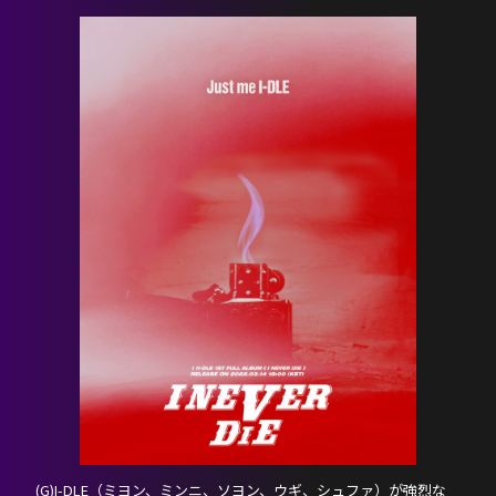
HOME
NEWS
PROFILE
SCHEDULE
DISCOGRAPHY
(G)I-DLE（ミヨン、ミンニ、ソヨン、ウギ、シュファ）が強烈な