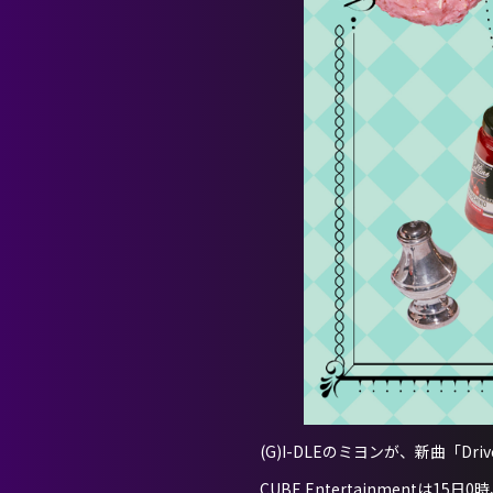
(G)I-DLEのミヨンが、新曲「D
CUBE Entertainmentは1