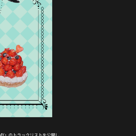
NEWS
PROFILE
SCHEDULE
DISCOGRAPHY
NEVERLAND JAPAN
lbum『MY』のトラックリストを公開し