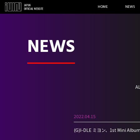
HOME
NEWS
NEWS
A
2022.04.15
(G)I-DLE ミヨン、1st Mini