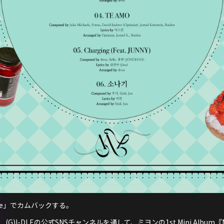
rive」でカムバックする。
5日0時、(G)I-DLEの公式SNSチャンネルを通して、ミヨンの1st Mini A