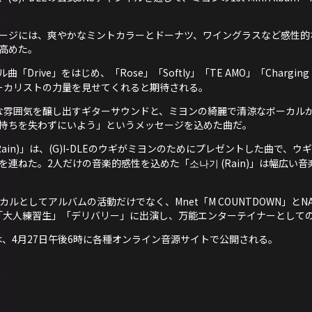
ージには、爽やかなミントカラーとドーナツ、ワイングラスなど感性的
高めた。
ive」をはじめ、「Rose」「Softly」「TE AMO」「Charging (F
、ボーカリストの力量を見せてくれると期待される。
性的な雰囲気を醸し出すギターサウンドと、ミヨンの綺麗で清涼なボーカル
持ちを失わずにいよう」というメッセージを込めた曲だ。
ain)」は、(G)I-DLEのウギがミヨンのためにプレゼントした曲で、
連ねた。2人だけの音楽的感性を込めた「소나기 (Rain)」は幅広い
カルとしてアルバムの活動だけでなく、Mnet「M COUNTDOWN」とNAVER 
「大人練習生」「デリバリー」に出演し、万能エンターテイナーとして
『MY』は、4月27日午後6時に各種オンライン音源サイトで公開される。