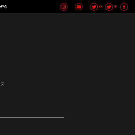
APAN
KR
JP
ース