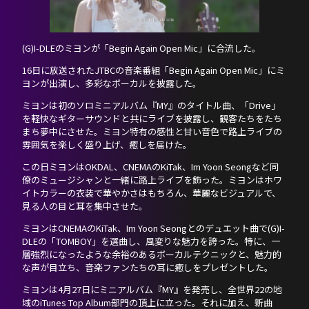
DISCOGRAPHY
(G)I-DLEのミヨンが「Begin Again Open Mic」に合流した。
NEVERLAND JAPAN
16日に放送されたJTBCの音楽番組「Begin Again Open Mic」にミ
ヨンが出演し、多彩なボーカルを披露した。
ミヨンは初のソロミニアルバム『MY』のタイトル曲、「Drive」
を軽快なギターサウンドと共にライブを披露し、観客たちをたち
まち夢中にさせた。ミヨン特有の感性と甘い音色で路上ライブの
雰囲気を楽しく盛り上げ、癒しを届けた。
この日ミヨンはOKDAL、CNEMAのKiTak、Im Yoon Seongなど同
僚のミュージシャンと一緒に路上ライブを飾った。ミヨンはホワ
イトカラーの衣装で華やかさはもちろん、華麗なビジュアルで、
見る人の目と耳を集中させた。
ミヨンはCNEMAのKiTak、Im Yoon Seongとのデュエット曲で(G)I-
DLEの「TOMBOY」を選曲し、風変りな魅力を誇った。特に、一
層強烈になったような余裕のあるボーカルテクニックと、魅力的
な声が目立ち、音楽ファンたちの耳に癒しをプレゼントした。
ミヨンは4月27日にミニアルバム『MY』を発売し、全世界22の地
域のiTunes Top Album部門の頂上に立った。それに加え、新曲