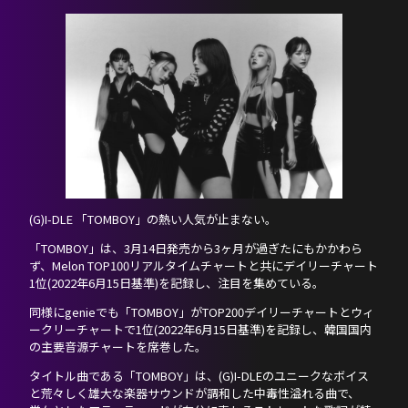
HOME
NEWS
(G)I-DLE 「TOMBOY」の熱い人気が止まない。
PROFILE
「TOMBOY」は、3月14日発売から3ヶ月が過ぎたにもかかわら
ず、Melon TOP100リアルタイムチャートと共にデイリーチャート
SCHEDULE
1位(2022年6月15日基準)を記録し、注目を集めている。
同様にgenieでも「TOMBOY」がTOP200デイリーチャートとウィ
DISCOGRAPHY
ークリーチャートで1位(2022年6月15日基準)を記録し、韓国国内
の主要音源チャートを席巻した。
NEVERLAND JAPAN
タイトル曲である「TOMBOY」は、(G)I-DLEのユニークなボイス
と荒々しく雄大な楽器サウンドが調和した中毒性溢れる曲で、