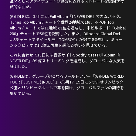
堂々としたアティテュードが存分に表れるストレートな歌詞が特
徴的な曲だ。
(G)I-DLE は、3月に1st Full Album『I NEVER DIE』でカムバック。
iTunes Top Albumチャート全世界24地域で1位、K-POP Top
Albumチャートでは11地域で1位を達成し、米ビルボード「Global
200」チャートで58位を記録した。また、Billboard Global Excl.
U.Sチャートでタイトル曲「TOMBOY」が34位を記録し、ミュー
ジックビデオは1.2億回再生を超える勢いを見せている。
これに合わせて13日には音源サイトSpotifyで1st Full Album『I
NEVER DIE』が1億ストリーミングを達成し、グローバルな人気を
証明した。
(G)I-DLEは、グループ初となるワールドツアー『(G)I-DLE WORLD
TOUR [ JUST ME ( )I-DLE ] 』が6月17~19日にソウルオリンピック
公園オリンピックホールで幕を開け、グローバルファンの期待を
集めている。