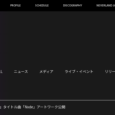
PROFILE
SCHEDULE
DISCOGRAPHY
NEVERLAND J
LL
ニュース
メディア
ライブ・イベント
リリ
m『I love』タイトル曲「Nxde」アートワーク公開