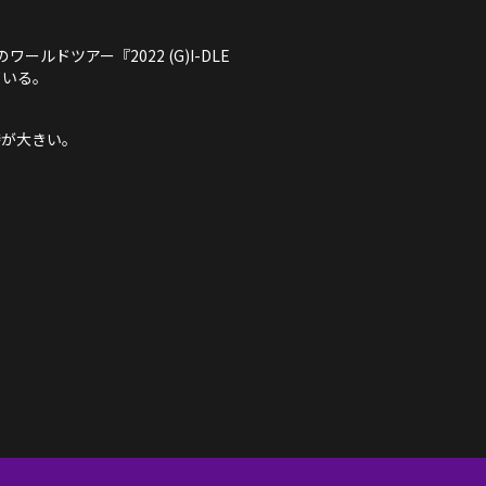
ルドツアー『2022 (G)I-DLE
ている。
待が大きい。
KR
JP