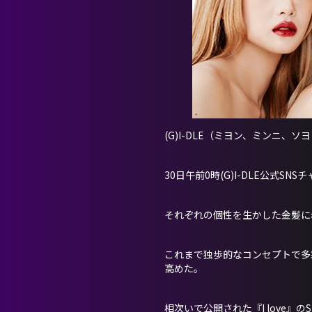
(G)I-DLE（ミヨン、ミンニ
30日午前0時(G)I-DLE公式SN
それぞれの個性を生かした金髪に赤
これまで独歩的なコンセプトで多彩
高めた。
相次いで公開された『I love』のS