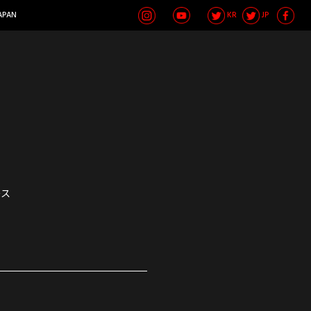
APAN
KR
JP
ース