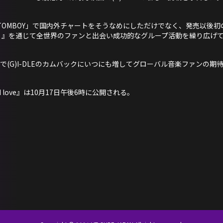
「TOMBOY」で国内外チャートをそうなめにしただけでなく、発売以後初のワー
E()I-DLE] 』を通じて全世界のファンと出会い成功的なグループ活動を繰り広げ
まで(G)I-DLEのカムバックにいつにも増してグローバル音楽ファンの期
um『I love』は10月17日午後6時に公開される。