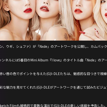
、ソヨン、ウギ、シュファ）が「Nxde」のアートワークを公開し、カムバ
Sチャンネルには5番目のMini Album『I love』のタイトル曲「Nxde
い唇の色でポイントを与えた(G)I-DLEたちは、魅惑的な目つきで視
な魅力を見せてくれた(G)I-DLEがアートワークを通じて試みたビジ
ketch Filmも破格的で果敢な演出で(G)I-DLEの新しい挑戦を予告した